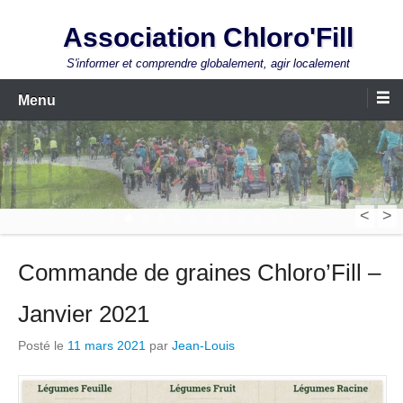
Aller
Association Chloro'Fill
au
contenu
S'informer et comprendre globalement, agir localement
Menu
<
>
1
2
3
4
5
6
7
8
9
10
11
12
Commande de graines Chloro’Fill –
Janvier 2021
Posté le
11 mars 2021
par
Jean-Louis