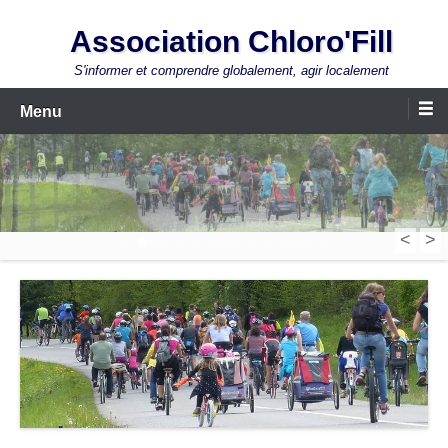
Aller
Association Chloro'Fill
au
contenu
S'informer et comprendre globalement, agir localement
Menu
<
>
1
2
3
4
5
6
7
8
9
10
11
12