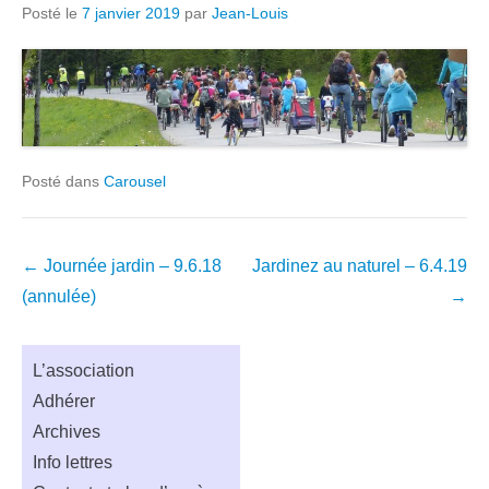
Posté le
7 janvier 2019
par
Jean-Louis
Posté dans
Carousel
Navigation
←
Journée jardin – 9.6.18
Jardinez au naturel – 6.4.19
dans
(annulée)
→
les
articles
L’association
Adhérer
Archives
Info lettres