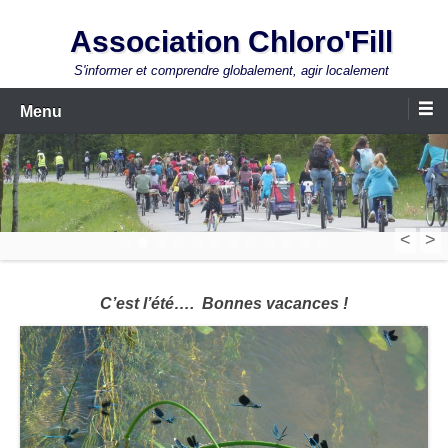
Aller
Association Chloro'Fill
au
contenu
S'informer et comprendre globalement, agir localement
Menu
<
>
1
2
3
4
5
6
7
8
9
10
11
12
C’est l’été…. Bonnes vacances !