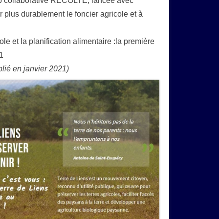
eb collaborative RÉCOLTE, lancée avec
r plus durablement le foncier agricole et à
 et la planification alimentaire :la première
1
blié en janvier 2021)