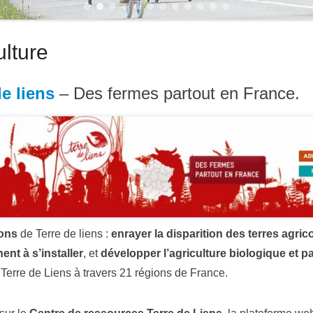
1
2
3
4
5
6
7
8
9
10
11
12
ulture
de liens
– Des fermes partout en France.
ons
de Terre de liens :
enrayer la disparition des terres agric
ent à s’installer
, et
développer l’agriculture biologique et 
 Terre de Liens à travers 21 régions de France.