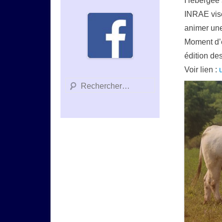
Hébergée 
INRAE vise 
animer une
Moment d’é
édition de
Voir lien :
Recherche