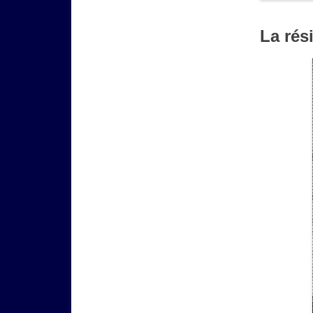
La rés