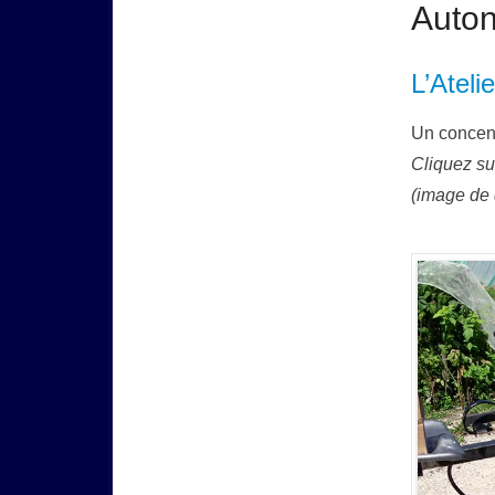
Auton
L’Ateli
Un concent
Cliquez su
(image de 