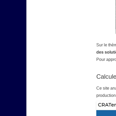
Sur le thè
des solut
Pour appro
Calcul
Ce site an
production 