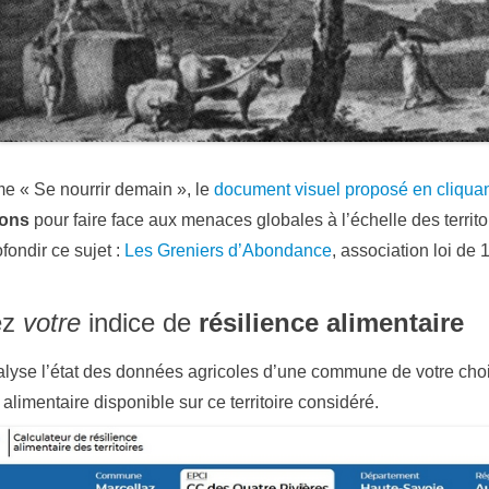
me « Se nourrir demain », le
document visuel proposé en cliquant
ions
pour faire face aux menaces globales à l’échelle des territo
fondir ce sujet :
Les Greniers d’Abondance
, association loi de 
ez
votre
indice de
résilience alimentaire
alyse l’état des données agricoles d’une commune de votre choix
alimentaire disponible sur ce territoire considéré.