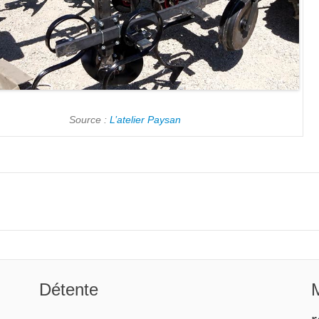
Source :
L’atelier Paysan
Détente
M