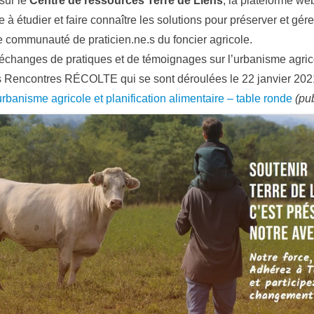
sur le
Centre de ressources Terre de Liens
, la plateforme w
à étudier et faire connaître les solutions pour préserver et gére
 communauté de praticien.ne.s du foncier agricole.
changes de pratiques et de témoignages sur l’urbanisme agricole
s Rencontres RÉCOLTE qui se sont déroulées le 22 janvier 202
urbanisme agricole et planification alimentaire – table ronde
(pu