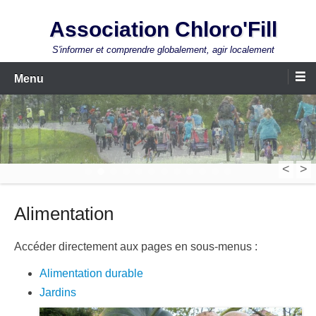
Aller
Association Chloro'Fill
au
contenu
S'informer et comprendre globalement, agir localement
Menu
<
>
1
2
3
4
5
6
7
8
9
10
11
12
Alimentation
Accéder directement aux pages en sous-menus :
Alimentation durable
Jardins