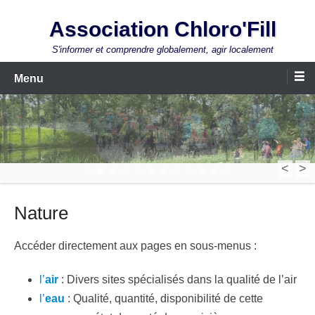
Aller
Association Chloro'Fill
au
contenu
S'informer et comprendre globalement, agir localement
Menu
<
>
1
2
3
4
5
6
7
8
9
10
11
12
Nature
Accéder directement aux pages en sous-menus :
l’
air
: Divers sites spécialisés dans la qualité de l’air
l’
eau
: Qualité, quantité, disponibilité de cette