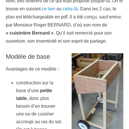
libre, très différent de ce qui était proposé jusque-là. On le
trouve en suivant
ce lien
ou
celui-là
. Dans les 2 cas, le
plan est téléchargeable en pdf. Il a été conçu, sauf erreur,
par Monsieur Roger BERNARD, d’où son nom de
« cuisinière Bernard »
. Qu’il soit remercié pour son
ouverture, son inventivité et son esprit de partage.
Modèle de base
Avantages de ce modèle :
construction sur la
base d’une
petite
table
, donc plus
besoin d’en trouver
une ou de cuisiner
accroupi au ras du sol.