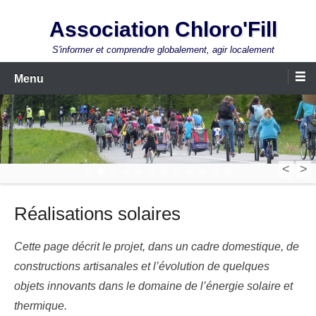
Aller
Association Chloro'Fill
au
contenu
S'informer et comprendre globalement, agir localement
Menu
<
>
1
2
3
4
5
6
7
8
9
10
11
12
Réalisations solaires
Cette page décrit le projet, dans un cadre domestique, de
constructions artisanales et l’évolution de quelques
objets innovants dans le domaine de l’énergie solaire et
thermique.