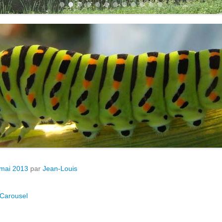
1
2
3
4
5
6
7
8
9
10
11
12
 mai 2013
par
Jean-Louis
Carousel