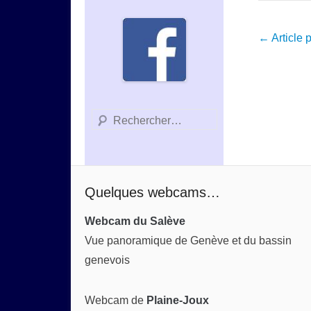
Navigation
←
Article 
dans
les
articles
Recherche
Quelques webcams…
Webcam du Salève
Vue panoramique de Genève et du bassin
genevois
Webcam de
Plaine-Joux