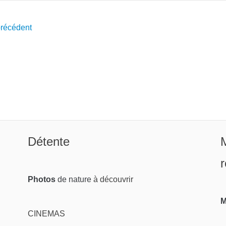
précédent
Détente
M
r
Photos
de nature
à découvrir
M
CINEMAS