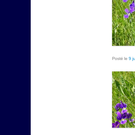
Posté le
9 j