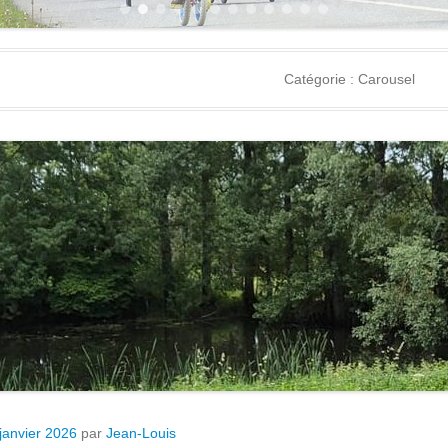
1
2
3
4
5
6
7
8
9
10
11
12
Catégorie :
Carousel
janvier 2026
par
Jean-Louis