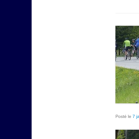
Posté le
7 j