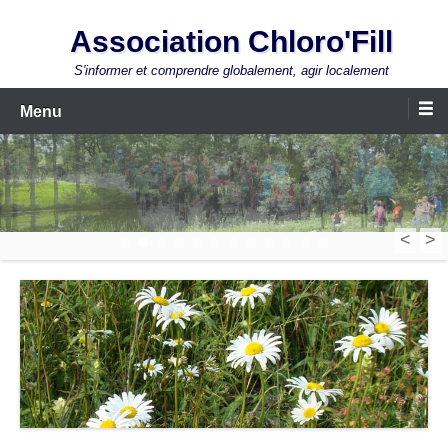
Aller
Association Chloro'Fill
au
contenu
S'informer et comprendre globalement, agir localement
Menu
<
>
1
2
3
4
5
6
7
8
9
10
11
12