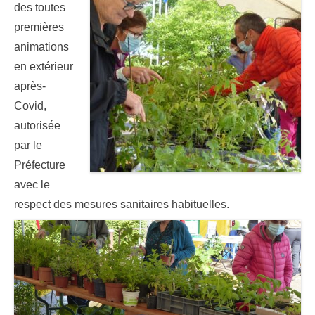
des toutes
premières
animations
en extérieur
après-
Covid,
autorisée
par le
Préfecture
avec le
respect des mesures sanitaires habituelles.