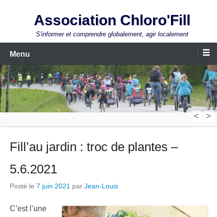
Aller
Association Chloro'Fill
au
contenu
S'informer et comprendre globalement, agir localement
Menu
<
>
1
2
3
4
5
6
7
8
9
10
11
12
Fill’au jardin : troc de plantes –
5.6.2021
Posté le
7 juin 2021
par
Jean-Louis
C’est l’une