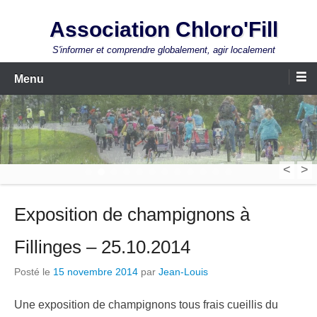
Aller
Association Chloro'Fill
au
contenu
S'informer et comprendre globalement, agir localement
Menu
<
>
1
2
3
4
5
6
7
8
9
10
11
12
Exposition de champignons à
Fillinges – 25.10.2014
Posté le
15 novembre 2014
par
Jean-Louis
Une exposition de champignons tous frais cueillis du