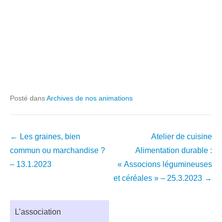
Posté dans
Archives de nos animations
Navigation
←
Les graines, bien
Atelier de cuisine
dans
commun ou marchandise ?
Alimentation durable :
les
– 13.1.2023
« Associons légumineuses
articles
et céréales » – 25.3.2023
→
L’association