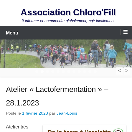
Aller
Association Chloro'Fill
au
contenu
S'informer et comprendre globalement, agir localement
Menu
<
>
1
2
3
4
5
6
7
8
9
10
11
12
Atelier « Lactofermentation » –
28.1.2023
Posté le
1 février 2023
par
Jean-Louis
Atelier très