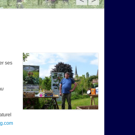
er ses
au
aturel
og.com