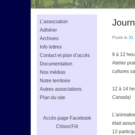
Journ
L’association
Adhérer
Posté le
31
Archives
Info lettres
9 à 12 heu
Contact et plan d’accès
Atelier pra
Documentation
cultures s
Nos médias
Notre territoire
12 à 14 he
Autres associations
Canada)
Plan du site
L’animatio
Accès
page Facebook
était assu
Chloro'Fill
12 partici