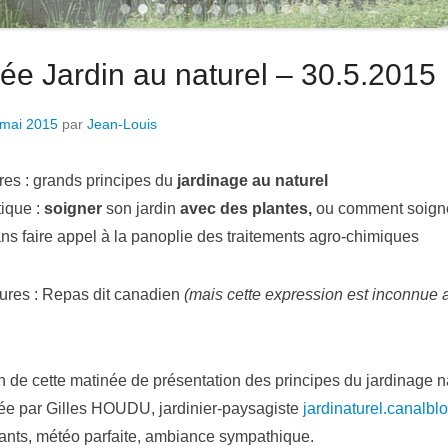
1
2
3
4
5
6
7
8
9
10
11
12
ée Jardin au naturel – 30.5.2015
 mai 2015
par
Jean-Louis
res : grands principes du
jardin
a
ge
au natu
rel
tique :
soigner
son jardin
avec
des plantes,
ou comment soign
ans faire appel à la panoplie des traitements agro-chimiques
ures : Repas dit canadien
(mais cette expression est inconnue 
n de cette matinée de présentation des principes du jardinage n
rée par Gilles HOUDU, jardinier-paysagiste
jardinaturel.canalbl
pants, météo parfaite, ambiance sympathique.