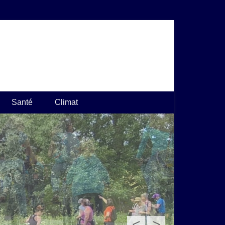
Santé
Climat
<
>