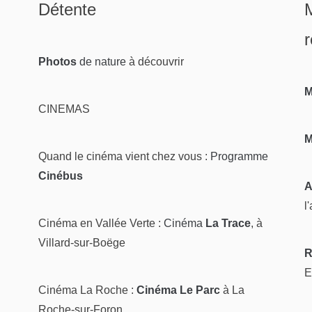
Détente
M
r
Photos
de nature
à découvrir
M
CINEMAS
M
Quand le cinéma vient chez vous :
Programme
Cinébus
A
l
Cinéma en Vallée Verte :
Cinéma
La Trace
, à
Villard-sur-Boëge
R
E
Cinéma La Roche :
Cinéma Le Parc
à La
Roche-sur-Foron