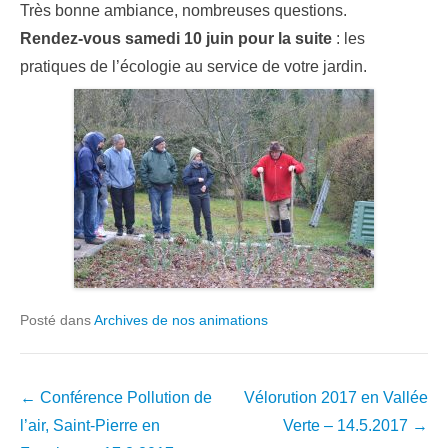
Très bonne ambiance, nombreuses questions.
Rendez-vous samedi 10 juin pour la suite
: les
pratiques de l’écologie au service de votre jardin.
Posté dans
Archives de nos animations
Navigation
←
Conférence Pollution de
Vélorution 2017 en Vallée
dans
l’air, Saint-Pierre en
Verte – 14.5.2017
→