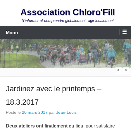
Aller
Association Chloro'Fill
au
contenu
S'informer et comprendre globalement, agir localement
Menu
<
>
1
2
3
4
5
6
7
8
9
10
11
12
Jardinez avec le printemps –
18.3.2017
Posté le
20 mars 2017
par
Jean-Louis
Deux ateliers ont finalement eu lieu
, pour satisfaire