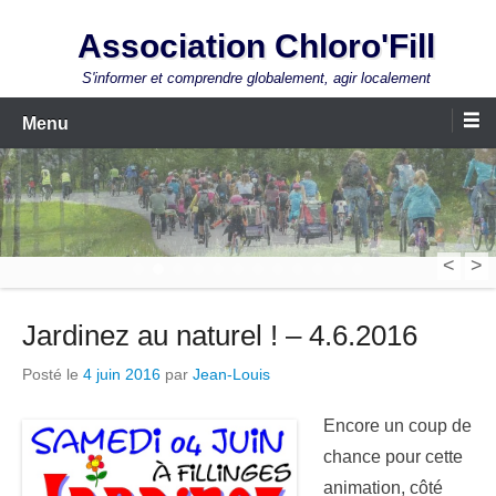
Aller
Association Chloro'Fill
au
contenu
S'informer et comprendre globalement, agir localement
Menu
<
>
1
2
3
4
5
6
7
8
9
10
11
12
Jardinez au naturel ! – 4.6.2016
Posté le
4 juin 2016
par
Jean-Louis
Encore un coup de
chance pour cette
animation, côté