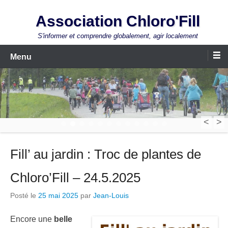
Aller
Association Chloro'Fill
au
contenu
S'informer et comprendre globalement, agir localement
Menu
<
>
1
2
3
4
5
6
7
8
9
10
11
12
Fill’ au jardin : Troc de plantes de
Chloro’Fill – 24.5.2025
Posté le
25 mai 2025
par
Jean-Louis
Encore une
belle