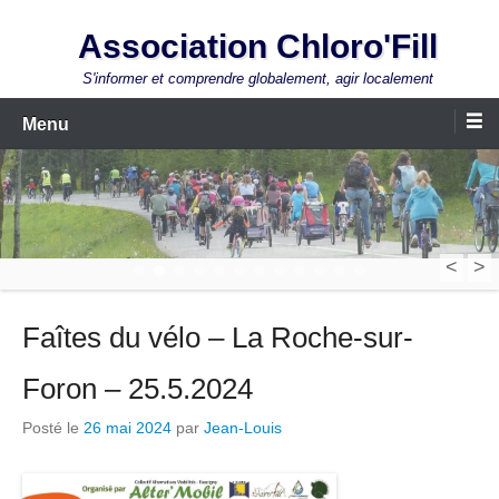
Aller
Association Chloro'Fill
au
contenu
S'informer et comprendre globalement, agir localement
Menu
<
>
1
2
3
4
5
6
7
8
9
10
11
12
Faîtes du vélo – La Roche-sur-
Foron – 25.5.2024
Posté le
26 mai 2024
par
Jean-Louis