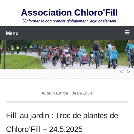
Aller
Association Chloro'Fill
au
contenu
S'informer et comprendre globalement, agir localement
Menu
<
>
1
2
3
4
5
6
7
8
9
10
11
12
Auteur/autrice :
Jean-Louis
Fill’ au jardin : Troc de plantes de
Chloro’Fill – 24.5.2025