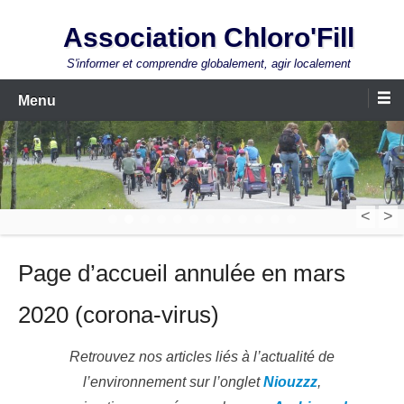
Aller
Association Chloro'Fill
au
contenu
S'informer et comprendre globalement, agir localement
Menu
<
>
1
2
3
4
5
6
7
8
9
10
11
12
Page d’accueil annulée en mars
2020 (corona-virus)
Retrouvez nos articles liés à l’actualité de
l’environnement sur l’onglet
Niouzzz
,