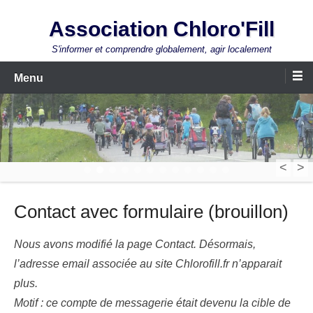
Aller
Association Chloro'Fill
au
contenu
S'informer et comprendre globalement, agir localement
Menu
<
>
1
2
3
4
5
6
7
8
9
10
11
12
Contact avec formulaire (brouillon)
Nous avons modifié la page Contact. Désormais,
l’adresse email associée au site Chlorofill.fr n’apparait
plus.
Motif : ce compte de messagerie était devenu la cible de